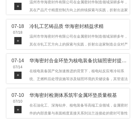
温州市华海密封件有限公司在金属密封件制造领域深耕多年，
+
其在产品尺寸精度控制方向上的持续探索与实践，折射出这家
制造企业对品质细节的执着态度。公司主营金属环垫等密封件
07-18
冷轧工艺铸品质 华海密封精益求精
产品，广泛应用于石油机械、管道法兰、采油树、井口装置等
07/18
领域。本文从尺寸精度的技术内涵及企业工艺积累等角度，呈
温州市华海密封件有限公司在金属密封件制造领域深耕多年，
+
现华海密封在该领域的务实探索与稳步发展。
其在冷轧工艺方向上的探索与实践，折射出这家制造企业对产
品品质与工艺积累的执着态度。公司主营金属环垫等密封件产
07-14
华海密封合金环垫为核电装备抗辐照密封提供可靠保障
品，广泛应用于石油机械、管道法兰、采油树、井口装置等领
07/14
域，产品远销多个国家和地区。本文从冷轧工艺的技术特点及
在核电装备国产化加速推进的背景下，核电站反应堆冷却系
+
企业工艺积累等角度，呈现华海密封在该领域的务实探索与稳
统、乏燃料后处理设施等涉及辐照环境的关键设备，其管道法
步发展。
兰连接处的密封件需在高温高压及辐照条件下保持长期结构稳
07-10
华海密封检测体系筑牢金属环垫质量根基
定与密封可靠。温州市华海密封件科技有限公司深耕金属密封
07/10
领域二十余年，依托八角垫、椭圆垫及RX/BX系列高压环垫等
在石油化工、深海钻井、核电装备等高端工业领域，金属密封
+
全系列产品，以特种合金材质体系，为核电装备抗辐照密封提
件的内部质量与表面精度直接关系到法兰连接处的密封可靠性
供针对性配套方案。
与长期服役寿命。超声波探伤作为常规无损检测技术之一，利
用高频声波在材料中传播并接收反射信号，能有效发现金属环