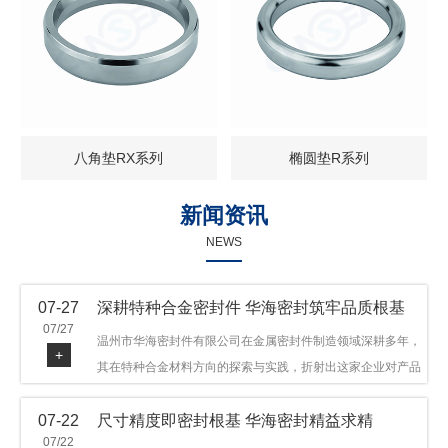
八角垫RX系列
椭圆垫R系列
新闻资讯
NEWS
07-27
深耕特种合金密封件 华海密封筑牢品质根基
07/27
温州市华海密封件有限公司在金属密封件制造领域深耕多年，
+
其在特种合金材料方向的探索与实践，折射出这家企业对产品
品质与技术创新的执着态度。公司主营金属环垫等密封件产
07-22
尺寸精度即密封根基 华海密封精益求精
品，可提供多种材质方案，在石油机械、管道法兰、采油树、
07/22
井口装置等领域获得广泛应用，产品远销多个国家和地区。