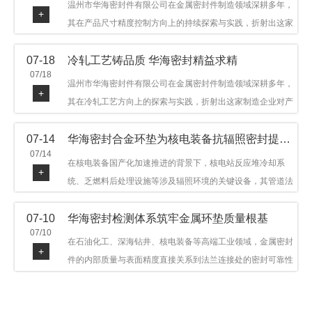
温州市华海密封件有限公司在金属密封件制造领域深耕多年，
+
其在产品尺寸精度控制方向上的持续探索与实践，折射出这家
制造企业对品质细节的执着态度。公司主营金属环垫等密封件
07-18
冷轧工艺铸品质 华海密封精益求精
产品，广泛应用于石油机械、管道法兰、采油树、井口装置等
07/18
领域。本文从尺寸精度的技术内涵及企业工艺积累等角度，呈
温州市华海密封件有限公司在金属密封件制造领域深耕多年，
+
现华海密封在该领域的务实探索与稳步发展。
其在冷轧工艺方向上的探索与实践，折射出这家制造企业对产
品品质与工艺积累的执着态度。公司主营金属环垫等密封件产
07-14
华海密封合金环垫为核电装备抗辐照密封提供可靠保障
品，广泛应用于石油机械、管道法兰、采油树、井口装置等领
07/14
域，产品远销多个国家和地区。本文从冷轧工艺的技术特点及
在核电装备国产化加速推进的背景下，核电站反应堆冷却系
+
企业工艺积累等角度，呈现华海密封在该领域的务实探索与稳
统、乏燃料后处理设施等涉及辐照环境的关键设备，其管道法
步发展。
兰连接处的密封件需在高温高压及辐照条件下保持长期结构稳
07-10
华海密封检测体系筑牢金属环垫质量根基
定与密封可靠。温州市华海密封件科技有限公司深耕金属密封
07/10
领域二十余年，依托八角垫、椭圆垫及RX/BX系列高压环垫等
在石油化工、深海钻井、核电装备等高端工业领域，金属密封
+
全系列产品，以特种合金材质体系，为核电装备抗辐照密封提
件的内部质量与表面精度直接关系到法兰连接处的密封可靠性
供针对性配套方案。
与长期服役寿命。超声波探伤作为常规无损检测技术之一，利
用高频声波在材料中传播并接收反射信号，能有效发现金属环