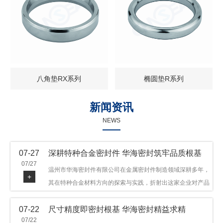
八角垫RX系列
椭圆垫R系列
新闻资讯
NEWS
07-27
深耕特种合金密封件 华海密封筑牢品质根基
07/27
温州市华海密封件有限公司在金属密封件制造领域深耕多年，
+
其在特种合金材料方向的探索与实践，折射出这家企业对产品
品质与技术创新的执着态度。公司主营金属环垫等密封件产
07-22
尺寸精度即密封根基 华海密封精益求精
品，可提供多种材质方案，在石油机械、管道法兰、采油树、
07/22
井口装置等领域获得广泛应用，产品远销多个国家和地区。