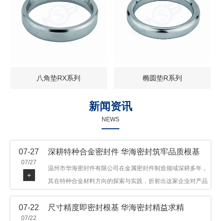
八角垫RX系列
椭圆垫R系列
新闻资讯
NEWS
07-27
深耕特种合金密封件 华海密封筑牢品质根基
07/27
温州市华海密封件有限公司在金属密封件制造领域深耕多年，
+
其在特种合金材料方向的探索与实践，折射出这家企业对产品
品质与技术创新的执着态度。公司主营金属环垫等密封件产
07-22
尺寸精度即密封根基 华海密封精益求精
品，可提供多种材质方案，在石油机械、管道法兰、采油树、
07/22
井口装置等领域获得广泛应用，产品远销多个国家和地区。