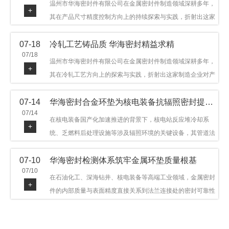
温州市华海密封件有限公司在金属密封件制造领域深耕多年，
+
其在产品尺寸精度控制方向上的持续探索与实践，折射出这家
制造企业对品质细节的执着态度。公司主营金属环垫等密封件
07-18
冷轧工艺铸品质 华海密封精益求精
产品，广泛应用于石油机械、管道法兰、采油树、井口装置等
07/18
领域。本文从尺寸精度的技术内涵及企业工艺积累等角度，呈
温州市华海密封件有限公司在金属密封件制造领域深耕多年，
+
现华海密封在该领域的务实探索与稳步发展。
其在冷轧工艺方向上的探索与实践，折射出这家制造企业对产
品品质与工艺积累的执着态度。公司主营金属环垫等密封件产
07-14
华海密封合金环垫为核电装备抗辐照密封提供可靠保障
品，广泛应用于石油机械、管道法兰、采油树、井口装置等领
07/14
域，产品远销多个国家和地区。本文从冷轧工艺的技术特点及
在核电装备国产化加速推进的背景下，核电站反应堆冷却系
+
企业工艺积累等角度，呈现华海密封在该领域的务实探索与稳
统、乏燃料后处理设施等涉及辐照环境的关键设备，其管道法
步发展。
兰连接处的密封件需在高温高压及辐照条件下保持长期结构稳
07-10
华海密封检测体系筑牢金属环垫质量根基
定与密封可靠。温州市华海密封件科技有限公司深耕金属密封
07/10
领域二十余年，依托八角垫、椭圆垫及RX/BX系列高压环垫等
在石油化工、深海钻井、核电装备等高端工业领域，金属密封
+
全系列产品，以特种合金材质体系，为核电装备抗辐照密封提
件的内部质量与表面精度直接关系到法兰连接处的密封可靠性
供针对性配套方案。
与长期服役寿命。超声波探伤作为常规无损检测技术之一，利
用高频声波在材料中传播并接收反射信号，能有效发现金属环